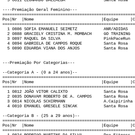
5 0811 LEONARDO DALLALBA Santa Rosa A 
----Premiação Geral Feminino---
======================================================
Pos|Nr |Nome |Equipe |Cat | Te
======================================================
1 0886 SOFIA EMANUELI SEIMETZ ANR/ADIDAS K
2 0888 GRACIELY CRISTINA M. MOMBACH GO TRAINING
3 0897 RAQUEL DA SILVA PinkPaceRun O 0
4 0894 GABRIELA DE CAMPOS ROQUE Santa Rosa M
5 0890 EDUARDA VIANA DOS ANJOS Santa Rosa L
---Premiação Por Categorias---
--Categoria A - (0 a 24 anos)--
======================================================
Pos|Nr |Nome |Equipe |Cat | Te
======================================================
1 0812 JOÃO VITOR CALIXTO Santa Rosa A 
2 0835 DONAVAM ROBERTO DE A. CAMPOS Santa Rosa
3 0814 NICOLAS SCHIRMANN A.Caipirinha A 
4 0810 EMANUEL GRESELE SINCAK Santa Rosa A
--Categoria B - (25 a 29 anos)--
======================================================
Pos|Nr |Nome |Equipe |Cat | Te
======================================================