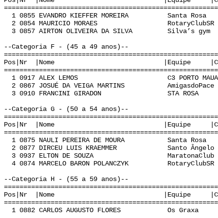
Pos|Nr |Nome |Equipe |Cat | Te
======================================================
1 0855 EVANDRO KIEFFER MOREIRA Santa Rosa E
2 0854 MAURICIO MORAES RotaryClubSR E 
3 0857 AIRTON OLIVEIRA DA SILVA Silva’s gym 
--Categoria F - (45 a 49 anos)--
======================================================
Pos|Nr |Nome |Equipe |Cat | Te
======================================================
1 0917 ALEX LEMOS C3 PORTO MAUAF 0:
2 0867 JOSUÉ DA VEIGA MARTINS AmigasdoPace F
3 0910 FRANCINI GIRADON STA ROSA F 0
--Categoria G - (50 a 54 anos)--
======================================================
Pos|Nr |Nome |Equipe |Cat | Te
======================================================
1 0875 NAULI PEREIRA DE MOURA Santa Rosa G
2 0877 DIRCEU LUIS KRAEMMER Santo Ângelo G
3 0937 ELTON DE SOUZA MaratonaClub G 0
4 0874 MARCELO BARON POLANCZYK RotaryClubSR 
--Categoria H - (55 a 59 anos)--
======================================================
Pos|Nr |Nome |Equipe |Cat | Te
======================================================
1 0882 CARLOS AUGUSTO FLORES Os Graxa H 