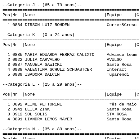
--Categoria J - (65 a 79 anos)--
======================================================
Pos|Nr |Nome |Equipe |Cat | Te
======================================================
1 0884 DIRSON LUIZ ROHDEN Correr&Cresc J 
--Categoria K - (0 a 24 anos)--
======================================================
Pos|Nr |Nome |Equipe |Cat | Te
======================================================
1 0885 MARIA EDUARDA FERRAZ CALIXTO Advance team
2 0922 JULIA CARVALHO AVULSO K 0:
3 0887 MANUELA SAWICKI Santa Rosa K 0
4 0938 VALENTINA SCHULZ SCHUASTCER Interact 
5 0939 ISADORA DALCIN Tuparendi K 0
--Categoria L - (25 a 29 anos)--
======================================================
Pos|Nr |Nome |Equipe |Cat | Te
======================================================
1 0892 ALINE PETTORINI Três de Maio L 
2 0941 LEILA ZINK Santa Rosa L 0:
3 0912 SOL SOLIS STA ROSA L 0:3
4 0891 LIANDRA LEMOS MAYER Santa Rosa L 
--Categoria N - (35 a 39 anos)--
======================================================