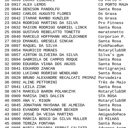
18 0839 LUCAS LIBERALI C3 Porto M D 0
19 0917 ALEX LEMOS C3 PORTO MAUAF 0
20 0844 DENISON PANDOLFO Santa Rosa D 
21 0882 CARLOS AUGUSTO FLORES Os Graxa H 
22 0842 ITAMAR RAMBO KUNZLER Os Graxa D 
23 0824 RODRIGO MARTINS DA SILVA Pro Fitness 
24 0832 MAICON RODRIGO GABRIEL LINCK Santa Rosa
25 0936 GUSTAVO REBELATTO TONETTO maratonetto 
26 0840 MARCELO HOFFMANN HOLZLECHNER Corporion P.
27 0810 EMANUEL GRESELE SINCAK Santa Rosa A
28 0897 RAQUEL DA SILVA PinkPaceRun O 
29 0854 MAURICIO MORAES RotaryClubSR E 
30 0857 AIRTON OLIVEIRA DA SILVA Silva’s gym 
31 0894 GABRIELA DE CAMPOS ROQUE Santa Rosa 
32 0890 EDUARDA VIANA DOS ANJOS Santa Rosa L
33 0841 EDUARDO ZANCAN Hortigranjei D 
34 0830 LUCIANO RODRIGO WENDLAND Santa Rosa 
35 0828 BRUNO ALEXANDRE RECALCATI PRIMAZ Porvadeir
36 0892 ALINE PETTORINI Três de Maio L 
37 0941 LEILA ZINK Santa Rosa L 0:
38 0874 MARCELO BARON POLANCZYK RotaryClubSR 
39 0909 MARISA INES DALCIN STA ROSA R 
40 0905 ANA V. RIGON RotaryClubSR S 0
41 0845 JONATHAN MAYDANA DE ALMEIDA Santa Rosa
42 0843 EVANDRO MONTAGNER BECKER Santa Rosa 
43 0867 JOSUÉ DA VEIGA MARTINS AmigasdoPace 
44 0900 MÁRCIA BOSCO DA SILVA MULLER 15 MILHAS
45 0908 TEREZA FONTANA Santa Rosa T 0