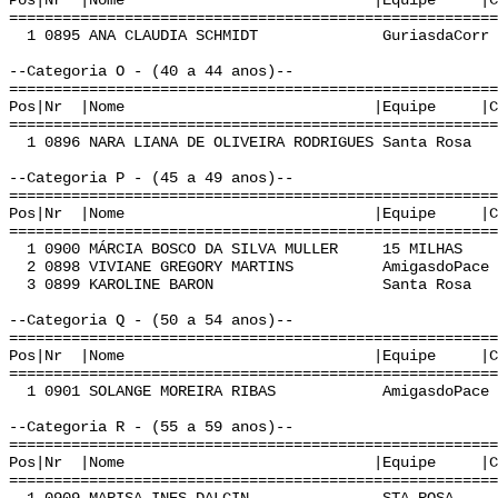
Pos|Nr |Nome |Equipe |Cat | Te
======================================================
1 0895 ANA CLAUDIA SCHMIDT GuriasdaCorr N
--Categoria O - (40 a 44 anos)--
======================================================
Pos|Nr |Nome |Equipe |Cat | Te
======================================================
1 0896 NARA LIANA DE OLIVEIRA RODRIGUES Santa Ros
--Categoria P - (45 a 49 anos)--
======================================================
Pos|Nr |Nome |Equipe |Cat | Te
======================================================
1 0900 MÁRCIA BOSCO DA SILVA MULLER 15 MILHAS 
2 0898 VIVIANE GREGORY MARTINS AmigasdoPace 
3 0899 KAROLINE BARON Santa Rosa P 0
--Categoria Q - (50 a 54 anos)--
======================================================
Pos|Nr |Nome |Equipe |Cat | Te
======================================================
1 0901 SOLANGE MOREIRA RIBAS AmigasdoPace Q
--Categoria R - (55 a 59 anos)--
======================================================
Pos|Nr |Nome |Equipe |Cat | Te
======================================================