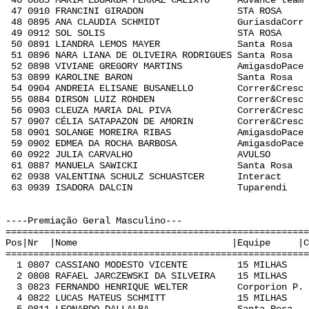
46 0885 MARIA EDUARDA FERRAZ CALIXTO Advance team
47 0910 FRANCINI GIRADON STA ROSA F 0
48 0895 ANA CLAUDIA SCHMIDT GuriasdaCorr N
49 0912 SOL SOLIS STA ROSA L 0:3
50 0891 LIANDRA LEMOS MAYER Santa Rosa L 
51 0896 NARA LIANA DE OLIVEIRA RODRIGUES Santa Ros
52 0898 VIVIANE GREGORY MARTINS AmigasdoPace 
53 0899 KAROLINE BARON Santa Rosa P 0
54 0904 ANDREIA ELISANE BUSANELLO Correr&Cresc
55 0884 DIRSON LUIZ ROHDEN Correr&Cresc J
56 0903 CLEUZA MARIA DAL PIVA Correr&Cresc S
57 0907 CÉLIA SATAPAZON DE AMORIN Correr&Cresc
58 0901 SOLANGE MOREIRA RIBAS AmigasdoPace Q
59 0902 EDMEA DA ROCHA BARBOSA AmigasdoPace 
60 0922 JULIA CARVALHO AVULSO K 0:
61 0887 MANUELA SAWICKI Santa Rosa K 0
62 0938 VALENTINA SCHULZ SCHUASTCER Interact 
63 0939 ISADORA DALCIN Tuparendi K 0
----Premiação Geral Masculino---
======================================================
Pos|Nr |Nome |Equipe |Cat | Te
======================================================
1 0807 CASSIANO MODESTO VICENTE 15 MILHAS A
2 0808 RAFAEL JARCZEWSKI DA SILVEIRA 15 MILHAS
3 0823 FERNANDO HENRIQUE WELTER Corporion P. 
4 0822 LUCAS MATEUS SCHMITT 15 MILHAS B 