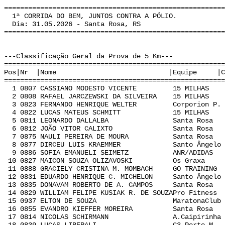
======================================================
1ª CORRIDA DO BEM, JUNTOS CONTRA A PÓLIO.
Dia: 31.05.2026 - Santa Rosa, RS
======================================================
---Classificação Geral da Prova de 5 Km---
======================================================
Pos|Nr |Nome |Equipe |Cat | Te
======================================================
1 0807 CASSIANO MODESTO VICENTE 15 MILHAS A
2 0808 RAFAEL JARCZEWSKI DA SILVEIRA 15 MILHAS
3 0823 FERNANDO HENRIQUE WELTER Corporion P. 
4 0822 LUCAS MATEUS SCHMITT 15 MILHAS B 
5 0811 LEONARDO DALLALBA Santa Rosa A 
6 0812 JOÃO VITOR CALIXTO Santa Rosa A 
7 0875 NAULI PEREIRA DE MOURA Santa Rosa G
8 0877 DIRCEU LUIS KRAEMMER Santo Ângelo G
9 0886 SOFIA EMANUELI SEIMETZ ANR/ADIDAS K
10 0827 MAICON SOUZA OLIZAVOSKI Os Graxa C
11 0888 GRACIELY CRISTINA M. MOMBACH GO TRAINING
12 0831 EDUARDO HENRIQUE C. MICHELON Santo Ângelo
13 0835 DONAVAM ROBERTO DE A. CAMPOS Santa Rosa
14 0829 WILLIAM FELIPE KUSIAK R. DE SOUZAPro Fitnes
15 0937 ELTON DE SOUZA MaratonaClub G 
16 0855 EVANDRO KIEFFER MOREIRA Santa Rosa E
17 0814 NICOLAS SCHIRMANN A.Caipirinha A 