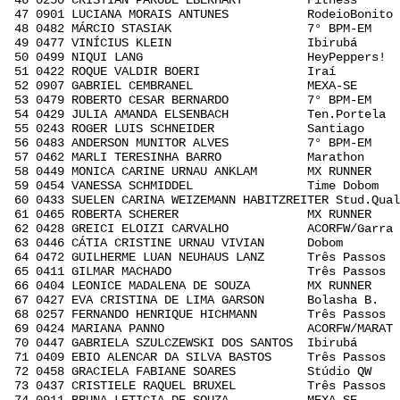
46 0250 CRISTIAN PARODE EBERHART Fitness B
47 0901 LUCIANA MORAIS ANTUNES RodeioBonito 
48 0482 MÁRCIO STASIAK 7° BPM-EM V 0
49 0477 VINÍCIUS KLEIN Ibirubá U 0:
50 0499 NIQUI LANG HeyPeppers! E 0:
51 0422 ROQUE VALDIR BOERI Iraí I 0
52 0907 GABRIEL CEMBRANEL MEXA-SE D 0
53 0479 ROBERTO CESAR BERNARDO 7° BPM-EM V
54 0429 JULIA AMANDA ELSENBACH Ten.Portela K
55 0243 ROGER LUIS SCHNEIDER Santiago A 
56 0483 ANDERSON MUNITOR ALVES 7° BPM-EM V
57 0462 MARLI TERESINHA BARRO Marathon O 
58 0449 MONICA CARINE URNAU ANKLAM MX RUNNER 
59 0454 VANESSA SCHMIDDEL Time Dobom M 
60 0433 SUELEN CARINA WEIZEMANN HABITZREITER Stud.Qu
61 0465 ROBERTA SCHERER MX RUNNER Q 0
62 0428 GREICI ELOIZI CARVALHO ACORFW/Garra 
63 0446 CÁTIA CRISTINE URNAU VIVIAN Dobom M
64 0472 GUILHERME LUAN NEUHAUS LANZ Três Passos
65 0411 GILMAR MACHADO Três Passos G 0
66 0404 LEONICE MADALENA DE SOUZA MX RUNNER 
67 0427 EVA CRISTINA DE LIMA GARSON Bolasha B.
68 0257 FERNANDO HENRIQUE HICHMANN Três Passos
69 0424 MARIANA PANNO ACORFW/MARAT J 0
70 0447 GABRIELA SZULCZEWSKI DOS SANTOS Ibirubá
71 0409 EBIO ALENCAR DA SILVA BASTOS Três Passos
72 0458 GRACIELA FABIANE SOARES Stúdio QW N
73 0437 CRISTIELE RAQUEL BRUXEL Três Passos 