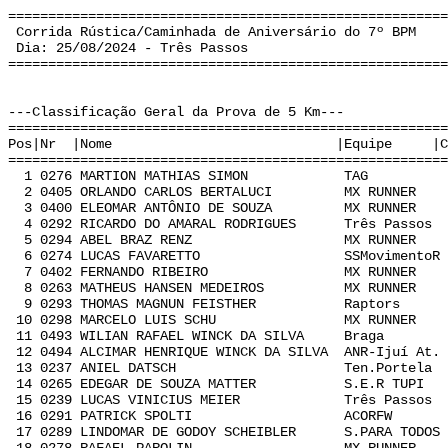
======================================================
Corrida Rústica/Caminhada de Aniversário do 7º BPM
Dia: 25/08/2024 - Três Passos
======================================================
---Classificação Geral da Prova de 5 Km---
======================================================
Pos|Nr |Nome |Equipe |Cat | Te
======================================================
1 0276 MARTION MATHIAS SIMON TAG C 0
2 0405 ORLANDO CARLOS BERTALUCI MX RUNNER F
3 0400 ELEOMAR ANTÔNIO DE SOUZA MX RUNNER F
4 0292 RICARDO DO AMARAL RODRIGUES Três Passos
5 0294 ABEL BRAZ RENZ MX RUNNER E 0
6 0274 LUCAS FAVARETTO SSMovimentoR C 
7 0402 FERNANDO RIBEIRO MX RUNNER F 0
8 0263 MATHEUS HANSEN MEDEIROS MX RUNNER B
9 0293 THOMAS MAGNUN FEISTHER Raptors D 
10 0298 MARCELO LUIS SCHU MX RUNNER E 
11 0493 WILIAN RAFAEL WINCK DA SILVA Braga B
12 0494 ALCIMAR HENRIQUE WINCK DA SILVA ANR-Ijuí At
13 0237 ANIEL DATSCH Ten.Portela B 0
14 0265 EDEGAR DE SOUZA MATTER S.E.R TUPI C
15 0239 LUCAS VINICIUS MEIER Três Passos A
16 0291 PATRICK SPOLTI ACORFW D 0:
17 0289 LINDOMAR DE GODOY SCHEIBLER S.PARA TODOS