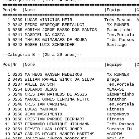
--Categoria A - (15 a 24 anos)--
======================================================
Pos|Nr |Nome |Equipe |Cat | Te
======================================================
1 0239 LUCAS VINICIUS MEIR Três Passos A 
2 0242 PEDRO HENRIQUE BERTALUCI MX RUNNER A
3 0235 ADRIAN JORGE BASSO DOS SANTOS Palmitinho
4 0241 MAGDIEL DA COSTA Ten.Portela A 
5 0244 THALES GUIMARAES DE MOURA Três Passos 
6 0243 ROGER LUIS SCHNEIDER Santiago A 
--Categoria B - (25 a 29 anos)--
======================================================
Pos|Nr |Nome |Equipe |Cat | Te
======================================================
1 0263 MATHEUS HANSEN MEDEIROS MX RUNNER B
2 0493 WILIAN RAFAEL WINCK DA SILVA Braga B
3 0237 ANIEL DATSCH Ten.Portela B 0
4 0254 EDUARDO JESUS MEXA-SE B 0:
5 0249 CRISTIAN MATHEUS DE ASSIS SãoMartinho 
6 0262 MANOEL GOMES LENCINA NETTO Marathon B
7 0248 CRISTIAN CARDINAL Ten.Portela B 
8 0260 LUCAS MACHADO Fitness B 0:
9 0258 JEAN NASCIMENTO CampoNovo B 0
10 0250 CRISTIAN PARODE EBERHART Fitness B
11 0257 FERNANDO HENRIQUE HICHMANN Três Passos
12 0251 DEYVID LUAN LOPES JONER Sucesso FM B
13 0247 CARLOS MIGUEL MANFIO MARTINS ACORFW 