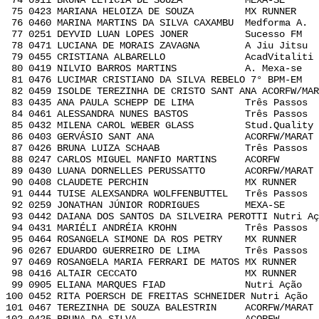
74 0911 BRUNA LETICIA DE SOUZA MEXA-SE J 
75 0423 MARIANA HELOIZA DE SOUZA MX RUNNER J
76 0460 MARINA MARTINS DA SILVA CAXAMBU Medforma A
77 0251 DEYVID LUAN LOPES JONER Sucesso FM B
78 0471 LUCIANA DE MORAIS ZAVAGNA A Jiu Jitsu 
79 0455 CRISTIANA ALBARELLO AcadVitaliti N
80 0419 NILVIO BARROS MARTINS A. Mexa-se I
81 0476 LUCIMAR CRISTIANO DA SILVA REBELO 7° BPM-
82 0459 ISOLDE TEREZINHA DE CRISTO SANT ANA ACORFW/M
83 0435 ANA PAULA SCHEPP DE LIMA Três Passos 
84 0461 ALESSANDRA NUNES BASTOS Três Passos 
85 0432 MILENA CAROL WEBER GLASS Stud.Quality 
86 0403 GERVÁSIO SANT ANA ACORFW/MARAT F 
87 0426 BRUNA LUIZA SCHAAB Três Passos K 
88 0247 CARLOS MIGUEL MANFIO MARTINS ACORFW 
89 0430 LUANA DORNELLES PERUSSATTO ACORFW/MARAT
90 0408 CLAUDETE PERCHIN MX RUNNER P 0
91 0444 TUISE ALEXSANDRA WOLFFENBUTTEL Três Passo
92 0259 JONATHAN JÚNIOR RODRIGUES MEXA-SE B
93 0442 DAIANA DOS SANTOS DA SILVEIRA PEROTTI Nutr
94 0431 MARIÉLI ANDRÉIA KROHN Três Passos K
95 0464 ROSANGELA SIMONE DA ROS PETRY MX RUNNER
96 0267 EDUARDO GUERREIRO DE LIMA Três Passos 
97 0469 ROSANGELA MARIA FERRARI DE MATOS MX RUNNE
98 0416 ALTAIR CECCATO MX RUNNER I 0
99 0905 ELIANA MARQUES FIAD Nutri Ação O 
100 0452 RITA POERSCH DE FREITAS SCHNEIDER Nutri Aç
101 0467 TEREZINHA DE SOUZA BALESTRIN ACORFW/MARA