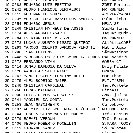
18 0278 RAFAEL PAROLIN MX RUNNER C 0
19 0283 EDUARDO LUIS FREITAG ZORT.Portela D
20 0242 PEDRO HENRIQUE BERTALUCI MX RUNNER A
21 0415 RUDIMAR DE SOUZA ACORFW/MARAT G 
22 0235 ADRIAN JORGE BASSO DOS SANTOS Palmitinho
23 0254 EDUARDO JESUS MEXA-SE B 0:
24 0249 CRISTIAN MATHEUS DE ASSIS SãoMartinho 
25 0474 ALESSANDRO CASARIL TaquaruçudoS U
26 0284 EVERTON LUIS VIVIAN MX RUNNER D 
27 0273 LUCAS AUGUSTO MISSIO QUEIROZ AtléticoCAFÉ
28 0299 MARCOS ROBERTO BARBOSA PEROTTI Nutri Ação
29 0296 IVAN LEIDENS SãoMartinho E 0
30 0448 MARLANDA PATRÍCIA CAURE DA CUNHA R4H AAndré
31 0272 FERNANDO VIAN GARRA CT C 0:
32 0414 JONAS BARBOSA DA SILVA Brig.Militar 
33 0420 PAULO ARISTEU WINCK Braga I 0
34 0262 MANOEL GOMES LENCINA NETTO Marathon 
35 0475 ALEX RODRIGO MAIER F.T.7°BPM U 
36 0248 CRISTIAN CARDINAL Ten.Portela B 
37 0260 LUCAS MACHADO Fitness B 0:
38 0900 ÉRICA DEBUS SZERWIESKI ANR-Ijuí At. 
39 0241 MAGDIEL DA COSTA Ten.Portela A 
40 0258 JEAN NASCIMENTO CampoNovo B 0
41 0407 VOLMIR LUIZ SCHLINDWEIN (CHIGUI) MOTOQUEIRO
42 0244 THALES GUIMARAES DE MOURA Três Passos 
43 0279 RAFAEL VERDUM Três Passos C 0
44 0406 PEDRO ROBERTO MOCELLIN S.PARA TODOS 
45 0412 GIOVANE SANDRI Só Velozes G 0