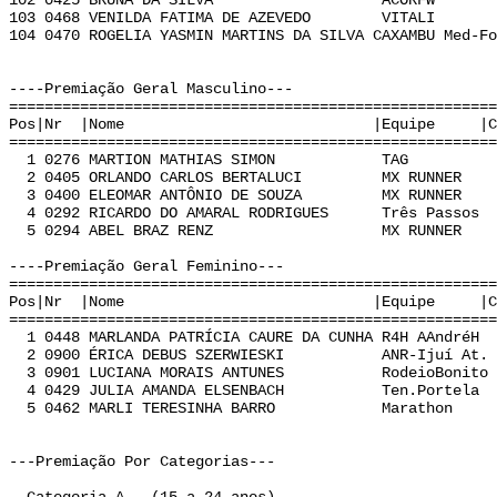
102 0425 BRUNA DA SILVA ACORFW K 0:
103 0468 VENILDA FATIMA DE AZEVEDO VITALI Q
104 0470 ROGELIA YASMIN MARTINS DA SILVA CAXAMBU Med
----Premiação Geral Masculino---
======================================================
Pos|Nr |Nome |Equipe |Cat | Te
======================================================
1 0276 MARTION MATHIAS SIMON TAG C 0
2 0405 ORLANDO CARLOS BERTALUCI MX RUNNER F
3 0400 ELEOMAR ANTÔNIO DE SOUZA MX RUNNER F
4 0292 RICARDO DO AMARAL RODRIGUES Três Passos
5 0294 ABEL BRAZ RENZ MX RUNNER E 0
----Premiação Geral Feminino---
======================================================
Pos|Nr |Nome |Equipe |Cat | Te
======================================================
1 0448 MARLANDA PATRÍCIA CAURE DA CUNHA R4H AAndré
2 0900 ÉRICA DEBUS SZERWIESKI ANR-Ijuí At. J
3 0901 LUCIANA MORAIS ANTUNES RodeioBonito K
4 0429 JULIA AMANDA ELSENBACH Ten.Portela K
5 0462 MARLI TERESINHA BARRO Marathon O 
---Premiação Por Categorias---