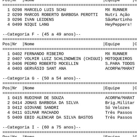
Pos|Nr |Nome |Equipe |Cat | Te
======================================================
1 0298 MARCELO LUIS SCHU MX RUNNER E 0
2 0299 MARCOS ROBERTO BARBOSA PEROTTI Nutri Ação
3 0296 IVAN LEIDENS SãoMartinho E 0
4 0499 NIQUI LANG HeyPeppers! E 0:
--Categoria F - (45 a 49 anos)--
======================================================
Pos|Nr |Nome |Equipe |Cat | Te
======================================================
1 0402 FERNANDO RIBEIRO MX RUNNER F 0
2 0407 VOLMIR LUIZ SCHLINDWEIN (CHIGUI) MOTOQUEIRO
3 0406 PEDRO ROBERTO MOCELLIN S.PARA TODOS F
4 0403 GERVÁSIO SANT ANA ACORFW/MARAT F 
--Categoria G - (50 a 54 anos)--
======================================================
Pos|Nr |Nome |Equipe |Cat | Te
======================================================
1 0415 RUDIMAR DE SOUZA ACORFW/MARAT G 
2 0414 JONAS BARBOSA DA SILVA Brig.Militar G
3 0412 GIOVANE SANDRI Só Velozes G 0
4 0411 GILMAR MACHADO Três Passos G 0
5 0409 EBIO ALENCAR DA SILVA BASTOS Três Passos
--Categoria I - (60 a 75 anos)--
======================================================