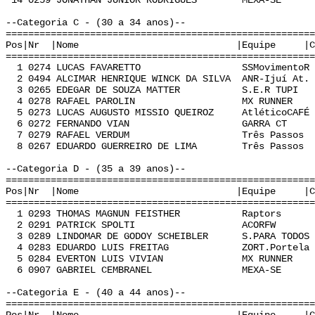
14 0259 JONATHAN JÚNIOR RODRIGUES MEXA-SE B
--Categoria C - (30 a 34 anos)--
======================================================
Pos|Nr |Nome |Equipe |Cat | Te
======================================================
1 0274 LUCAS FAVARETTO SSMovimentoR C 
2 0494 ALCIMAR HENRIQUE WINCK DA SILVA ANR-Ijuí At
3 0265 EDEGAR DE SOUZA MATTER S.E.R TUPI C
4 0278 RAFAEL PAROLIN MX RUNNER C 0
5 0273 LUCAS AUGUSTO MISSIO QUEIROZ AtléticoCAFÉ
6 0272 FERNANDO VIAN GARRA CT C 0:
7 0279 RAFAEL VERDUM Três Passos C 0
8 0267 EDUARDO GUERREIRO DE LIMA Três Passos 
--Categoria D - (35 a 39 anos)--
======================================================
Pos|Nr |Nome |Equipe |Cat | Te
======================================================
1 0293 THOMAS MAGNUN FEISTHER Raptors D 
2 0291 PATRICK SPOLTI ACORFW D 0:
3 0289 LINDOMAR DE GODOY SCHEIBLER S.PARA TODOS
4 0283 EDUARDO LUIS FREITAG ZORT.Portela D
5 0284 EVERTON LUIS VIVIAN MX RUNNER D 
6 0907 GABRIEL CEMBRANEL MEXA-SE D 0
--Categoria E - (40 a 44 anos)--
======================================================