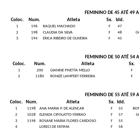
FEMININO DE 45 ATÉ 49 
Coloc.
Num.
Atleta
Sx.
Idd.
1
196
RAQUEL MACHADO
F
47
2
198
CLAUDIA DA SILVA
F
48
G
3
194
ERICA RIBEIRO DE OLIVEIRA
F
45
FEMININO DE 50 ATÉ 54 
Coloc.
Num.
Atleta
Sx.
1
200
GIANINE PIVETTA MELLO
F
2
1180
RONIZE LAMPERT FERREIRA
F
FEMININO DE 55 ATÉ 59 
Coloc.
Num.
Atleta
Sx.
Idd.
1
1198
ANA MARIA P. DE ALENCAR
F
55
BOM
2
1028
ELENIZA CIPOLATTO FERRAO
F
57
G
3
1196
ROSANE MARIA FLORES CARDOSO
F
55
4
LORECI DE FATIMA
F
56