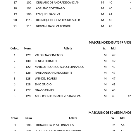
17
102
GIULIANO DE ANDRADE CANCIAN
M
40
18
101
ADRIANO COSTENARO
M
40
19
106
EZEQUIEL DA SILVA
M
41
20
1115
HENRIQUE DE OLIVEIRA GRESSLER
M
43
21
115
GIOVANI DA SILVA BERGOLI
M
43
MASCULINO DE 45 ATÉ 49 ANO
Coloc.
Num.
Atleta
Sx.
Idd.
1
129
VALDIR NASCIMENTO
M
49
2
130
CENERI SCHMIDT
M
49
3
122
MARCOS RODRIGO ALVES FERNANDES
M
45
4
126
PAULO ALEXANDRE CORENTZ
M
47
5
125
WENDEL SOARES
M
47
6
128
ENIO GRIGIO
M
48
7
127
OTAVIO XAVIER
M
48
8
123
ANDERSON LUIS MENEZES DA SILVA
M
45
4º
MASCULINO DE 50 ATÉ 54 ANOS
Coloc.
Num.
Atleta
Sx.
Idd.
1
138
RONALDO ALVES FERNANDES
M
54