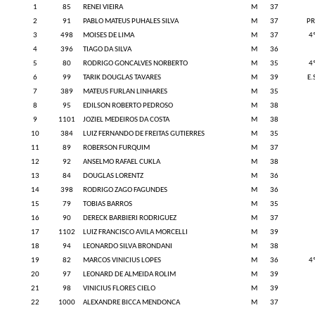
1
85
RENEI VIEIRA
M
37
2
91
PABLO MATEUS PUHALES SILVA
M
37
PR
3
498
MOISES DE LIMA
M
37
4
4
396
TIAGO DA SILVA
M
36
5
80
RODRIGO GONCALVES NORBERTO
M
35
4
6
99
TARIK DOUGLAS TAVARES
M
39
E.
7
389
MATEUS FURLAN LINHARES
M
35
8
95
EDILSON ROBERTO PEDROSO
M
38
9
1101
JOZIEL MEDEIROS DA COSTA
M
38
10
384
LUIZ FERNANDO DE FREITAS GUTIERRES
M
35
11
89
ROBERSON FURQUIM
M
37
12
92
ANSELMO RAFAEL CUKLA
M
38
13
84
DOUGLAS LORENTZ
M
36
14
398
RODRIGO ZAGO FAGUNDES
M
36
15
79
TOBIAS BARROS
M
35
16
90
DERECK BARBIERI RODRIGUEZ
M
37
17
1102
LUIZ FRANCISCO AVILA MORCELLI
M
39
18
94
LEONARDO SILVA BRONDANI
M
38
19
82
MARCOS VINICIUS LOPES
M
36
4
20
97
LEONARD DE ALMEIDA ROLIM
M
39
21
98
VINICIUS FLORES CIELO
M
39
22
1000
ALEXANDRE BICCA MENDONCA
M
37