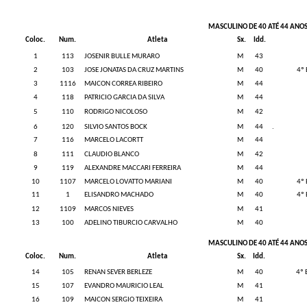
MASCULINO DE 40 ATÉ 44 ANO
Coloc.
Num.
Atleta
Sx.
Idd.
1
113
JOSENIR BULLE MURARO
M
43
2
103
JOSE JONATAS DA CRUZ MARTINS
M
40
4º
3
1116
MAICON CORREA RIBEIRO
M
44
4
118
PATRICIO GARCIA DA SILVA
M
44
5
110
RODRIGO NICOLOSO
M
42
6
120
SILVIO SANTOS BOCK
M
44
.
7
116
MARCELO LACORTT
M
44
8
111
CLAUDIO BLANCO
M
42
9
119
ALEXANDRE MACCARI FERREIRA
M
44
10
1107
MARCELO LOVATTO MARIANI
M
40
4º
11
1
ELISANDRO MACHADO
M
40
4º
12
1109
MARCOS NIEVES
M
41
13
100
ADELINO TIBURCIO CARVALHO
M
40
MASCULINO DE 40 ATÉ 44 ANO
Coloc.
Num.
Atleta
Sx.
Idd.
14
105
RENAN SEVER BERLEZE
M
40
4º 
15
107
EVANDRO MAURICIO LEAL
M
41
16
109
MAICON SERGIO TEIXEIRA
M
41