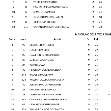
8
16
OTNIEL CORREA VITOR
M
24
9
12
JEAN PALMEIRA CAMPOS FRAGA
M
24
10
17
ISMAEL CHIMAINSKI
M
24
11
2
EDUARDO BALDISSERA LEAL
M
18
12
18
FELIPE LIMA BORGES
M
24
13
217
NATHAN DINIS SANTOS FERREIRA
M
23
MASCULINO DE 25 ATÉ 29 ANO
Coloc.
Num.
Atleta
Sx.
Idd.
1
27
NESTOR ROSSI JUNIOR
M
25
2
45
JOSUE RIBAS LEITE
M
29
3
23
JOABE PINHEIRO MARINHO
M
25
4
37
EDILSON SOUSA SILVA
M
27
5
24
IOHAN SOUZA
M
25
6
38
HEVERTON CORREA DA SILVA
M
27
7
246
RAFAEL BRAGA BAUM
M
28
8
228
WILLIAN CALLEGARO DA COSTA
M
26
9
32
ALESSANDRO OLIVEIRA AMES
M
26
10
25
GUILHERME DE VARGAS
M
25
11
29
TALISSON DOS SANTOS ALVES
M
25
4º
12
242
CARLOS EDUARDO AZEVEDO RIBAS
M
28
13
41
LEONARDO POSSER NUNES
M
27
14
226
WALMIR DA SILVA DOS SANTOS
M
25