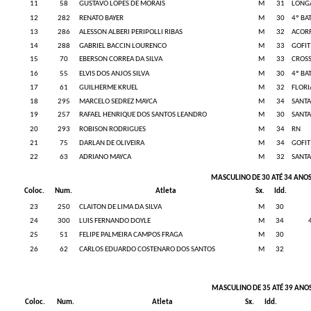
11
58
GUSTAVO LOPES DE MORAIS
M
31
LONG
12
282
RENATO BAYER
M
30
4º BA
13
286
ALESSON ALBERI PERIPOLLI RIBAS
M
32
ACOR
14
288
GABRIEL BACCIN LOURENCO
M
33
GOFIT
15
70
EBERSON CORREA DA SILVA
M
33
CROSS
16
55
ELVIS DOS ANJOS SILVA
M
30
4º BA
17
61
GUILHERME KRUEL
M
32
FLORI
18
295
MARCELO SEDREZ MAYCA
M
34
SANTA
19
257
RAFAEL HENRIQUE DOS SANTOS LEANDRO
M
30
SANTA
20
293
ROBISON RODRIGUES
M
34
RN
21
75
DARLAN DE OLIVEIRA
M
34
GOFIT
22
63
ADRIANO MAYCA
M
32
SANTA
MASCULINO DE 30 ATÉ 34 ANO
Coloc.
Num.
Atleta
Sx.
Idd.
23
250
CLAITON DE LIMA DA SILVA
M
30
24
300
LUIS FERNANDO DOYLE
M
34
25
51
FELIPE PALMEIRA CAMPOS FRAGA
M
30
26
62
CARLOS EDUARDO COSTENARO DOS SANTOS
M
32
MASCULINO DE 35 ATÉ 39 ANO
Coloc.
Num.
Atleta
Sx.
Idd.