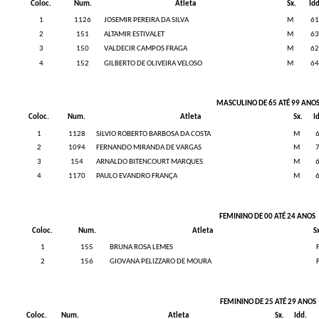
Coloc.
Num.
Atleta
Sx.
Idd
1
1126
JOSEMIR PEREIRA DA SILVA
M
6
2
151
ALTAMIR ESTIVALET
M
6
3
150
VALDECIR CAMPOS FRAGA
M
6
4
152
GILBERTO DE OLIVEIRA VELOSO
M
6
MASCULINO DE 65 ATÉ 99 ANO
Coloc.
Num.
Atleta
Sx.
I
1
1128
SILVIO ROBERTO BARBOSA DA COSTA
M
2
1094
FERNANDO MIRANDA DE VARGAS
M
3
154
ARNALDO BITENCOURT MARQUES
M
4
1170
PAULO EVANDRO FRANÇA
M
FEMININO DE 00 ATÉ 24 ANOS
Coloc.
Num.
Atleta
S
1
155
BRUNA ROSA LEMES
2
156
GIOVANA PELIZZARO DE MOURA
FEMININO DE 25 ATÉ 29 ANOS
Coloc.
Num.
Atleta
Sx.
Idd.