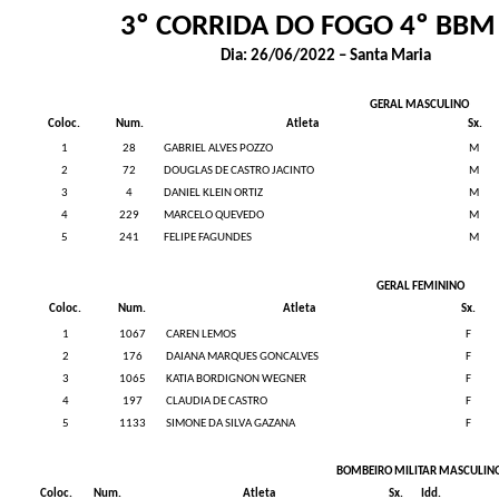
3º CORRIDA DO FOGO 4º BBM
Dia: 26/06/2022 – Santa Maria
GERAL MASCULINO
Coloc.
Num.
Atleta
Sx.
1
28
GABRIEL ALVES POZZO
M
2
72
DOUGLAS DE CASTRO JACINTO
M
3
4
DANIEL KLEIN ORTIZ
M
4
229
MARCELO QUEVEDO
M
5
241
FELIPE FAGUNDES
M
GERAL FEMININO
Coloc.
Num.
Atleta
Sx.
1
1067
CAREN LEMOS
F
2
176
DAIANA MARQUES GONCALVES
F
3
1065
KATIA BORDIGNON WEGNER
F
4
197
CLAUDIA DE CASTRO
F
5
1133
SIMONE DA SILVA GAZANA
F
BOMBEIRO MILITAR MASCULIN
Coloc.
Num.
Atleta
Sx.
Idd.