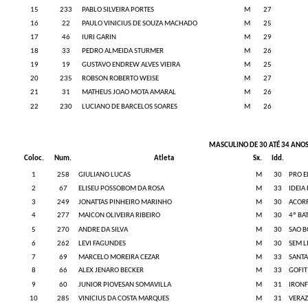
15
233
PABLO SILVEIRA PORTES
M
27
16
22
PAULO VINICIUS DE SOUZA MACHADO
M
25
17
46
IURI GARIN
M
29
18
33
PEDRO ALMEIDA STURMER
M
26
19
19
GUSTAVO ENDREW ALVES VIEIRA
M
25
20
235
ROBSON ROBERTO WEISE
M
27
21
31
MATHEUS JOAO MOTA AMARAL
M
26
22
230
LUCIANO DE BARCELOS SOARES
M
26
MASCULINO DE 30 ATÉ 34 ANO
Coloc.
Num.
Atleta
Sx.
Idd.
1
258
GIULIANO LUCAS
M
30
PRO E
2
67
ELISEU POSSOBOM DA ROSA
M
33
IDEIA 
3
249
JONATTAS PINHEIRO MARINHO
M
30
ACOR
4
277
MAICON OLIVEIRA RIBEIRO
M
30
4º BA
5
270
ANDRE DA SILVA
M
30
SAO B
6
262
LEVI FAGUNDES
M
30
SEM L
7
69
MARCELO MOREIRA CEZAR
M
33
SANTA
8
66
ALEX JENARO BECKER
M
33
GOFIT
9
60
JUNIOR PIOVESAN SOMAVILLA
M
31
IRON
10
285
VINICIUS DA COSTA MARQUES
M
31
VERA