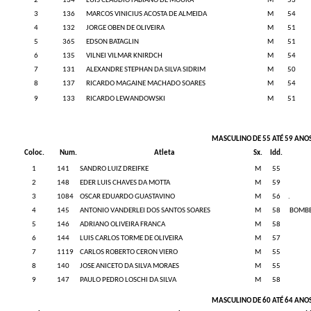
2
134
LUIS CLAUDIO FABIANO DE MOURA
M
53
3
136
MARCOS VINICIUS ACOSTA DE ALMEIDA
M
54
4
132
JORGE OBEN DE OLIVEIRA
M
51
5
365
EDSON BATAGLIN
M
51
6
135
VILNEI VILMAR KNIRDCH
M
54
7
131
ALEXANDRE STEPHAN DA SILVA SIDRIM
M
50
8
137
RICARDO MAGAINE MACHADO SOARES
M
54
133
RICARDO LEWANDOWSKI
M
51
9
MASCULINO DE 55 ATÉ 59 ANO
Coloc.
Num.
Atleta
Sx.
Idd.
1
141
SANDRO LUIZ DREIFKE
M
55
2
148
EDER LUIS CHAVES DA MOTTA
M
59
3
1084
OSCAR EDUARDO GUASTAVINO
M
56
.
4
145
ANTONIO VANDERLEI DOS SANTOS SOARES
M
58
BOMBE
5
146
ADRIANO OLIVEIRA FRANCA
M
58
6
144
LUIS CARLOS TORME DE OLIVEIRA
M
57
7
1119
CARLOS ROBERTO CERON VIERO
M
55
8
140
JOSE ANICETO DA SILVA MORAES
M
55
9
147
PAULO PEDRO LOSCHI DA SILVA
M
58
MASCULINO DE 60 ATÉ 64 ANO