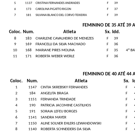
5
1137
CRISTINA FERNANDES ANDRADES
F
39
6
173
CAROLINA PIGATTO RIGON
F
37
7
181
SILVANA BLANCO DEL CORVO TEIXEIRA
F
39
FEMININO DE 35 ATÉ 39 
Coloc.
Num.
Atleta
Sx.
Idd.
8
183
CHARLENE CAVALHEIRO DE MENEZES
F
39
9
169
FRANCELLI DA SILVA MACHADO
F
36
10
168
MARIANE PIRES MOLINA
F
35
4º B
11
171
ROBERTA WEBER WERLE
F
36
FEMININO DE 40 ATÉ 44
Coloc.
Num.
Atleta
Sx.
I
1
1147
CINTIA SKREBSKY FERNANDES
F
2
184
ANGELITA BRAGA
F
3
1151
FERNANDA TRINDADE
F
4
190
PATRICIA JACOMINE CASTILHOS
F
5
191
SORAIA LEFEU BORGES
F
6
1141
SANDRA MAYER
F
7
1150
ALINE SOLNER EHLERS LEWANDOWSKI
F
8
1140
ROBERTA SCHNEIDERS DA SILVA
F