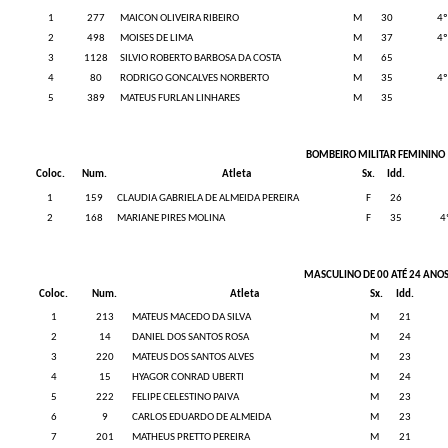
1
277
MAICON OLIVEIRA RIBEIRO
M
30
4º
2
498
MOISES DE LIMA
M
37
4º
3
1128
SILVIO ROBERTO BARBOSA DA COSTA
M
65
4
80
RODRIGO GONCALVES NORBERTO
M
35
4º
5
389
MATEUS FURLAN LINHARES
M
35
BOMBEIRO MILITAR FEMININO
Coloc.
Num.
Atleta
Sx.
Idd.
1
159
CLAUDIA GABRIELA DE ALMEIDA PEREIRA
F
26
2
168
MARIANE PIRES MOLINA
F
35
4
MASCULINO DE 00 ATÉ 24 ANO
Coloc.
Num.
Atleta
Sx.
Idd.
1
213
MATEUS MACEDO DA SILVA
M
21
2
14
DANIEL DOS SANTOS ROSA
M
24
3
220
MATEUS DOS SANTOS ALVES
M
23
4
15
HYAGOR CONRAD UBERTI
M
24
5
222
FELIPE CELESTINO PAIVA
M
23
6
9
CARLOS EDUARDO DE ALMEIDA
M
23
7
201
MATHEUS PRETTO PEREIRA
M
21