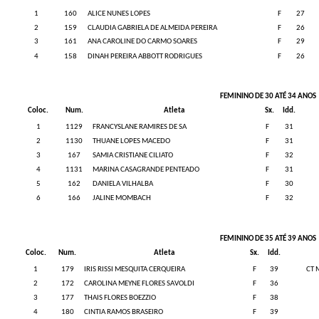
1
160
ALICE NUNES LOPES
F
27
2
159
CLAUDIA GABRIELA DE ALMEIDA PEREIRA
F
26
3
161
ANA CAROLINE DO CARMO SOARES
F
29
4
158
DINAH PEREIRA ABBOTT RODRIGUES
F
26
FEMININO DE 30 ATÉ 34 ANOS
Coloc.
Num.
Atleta
Sx.
Idd.
1
1129
FRANCYSLANE RAMIRES DE SA
F
31
2
1130
THUANE LOPES MACEDO
F
31
3
167
SAMIA CRISTIANE CILIATO
F
32
4
1131
MARINA CASAGRANDE PENTEADO
F
31
5
162
DANIELA VILHALBA
F
30
6
166
JALINE MOMBACH
F
32
FEMININO DE 35 ATÉ 39 ANOS
Coloc.
Num.
Atleta
Sx.
Idd.
1
179
IRIS RISSI MESQUITA CERQUEIRA
F
39
CT 
2
172
CAROLINA MEYNE FLORES SAVOLDI
F
36
3
177
THAIS FLORES BOEZZIO
F
38
4
180
CINTIA RAMOS BRASEIRO
F
39