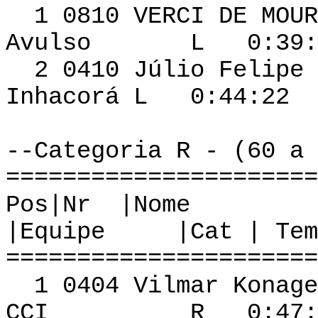
1 0810 VERC
Avulso L 0:39:3
2 0410 Júlio Feli
Inhacorá L 0:44:22 
--Categoria R - (60 a 
======================
Pos|Nr
|Equipe |Cat | Tem
======================
1 0404 Vilma
CCI R 0:47:31 