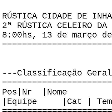
RÚSTICA CIDADE DE INHA
2ª RÚSTICA CELEIRO DA 
8:00hs, 13 de março de
======================
---Classificação Geral
======================
Pos|Nr
|Equipe |Cat | Tem
======================