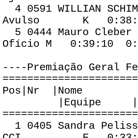
4 0591 WILLI
Avulso K 0:38:40
5 0444 Mauro Cleb
Ofício M 0:39:10 0:
----Premiação Geral Fe
======================
Pos|Nr |
|Equipe |Cat |
======================
1 0405 Sandra Pe
CCI F 0:33:19 