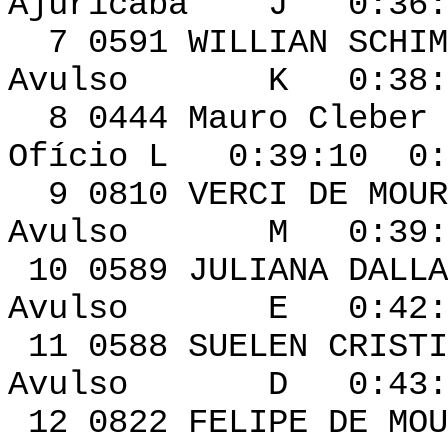
Ajuricaba J 0:36:3
7 0591 WILLI
Avulso K 0:38:40
8 0444 Mauro Cleb
Ofício L 0:39:10 0:
9 0810 VERC
Avulso M 0:39:31
10 0589 JULIAN
Avulso E 0:42:32
11 0588 SUELEN C
Avulso D 0:43:40
12 0822 FELI