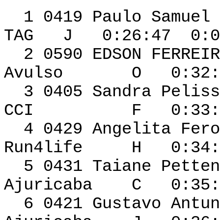
1 0419 Paulo Samuel 
TAG J 0:26:47 0:0
2 0590 EDSO
Avulso O 0:32:30
3 0405 Sandra Pe
CCI F 0:33:19 
4 0429 Ange
Run4life H 0:34:2
5 0431 Taiane Petten
Ajuricaba C 0:35:4
6 0421 Gustavo 