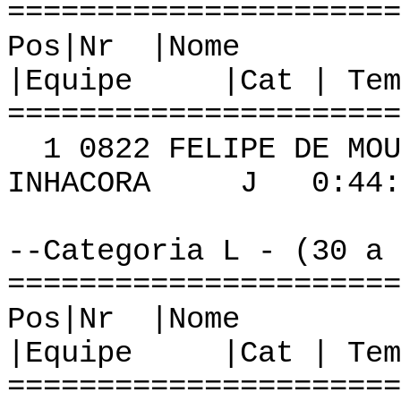
======================
Pos|Nr
|Equipe |Cat | Tem
======================
1 0822 FELI
INHACORA J 0:44:1
--Categoria L - (30 a 
======================
Pos|Nr
|Equipe |Cat | Tem
======================