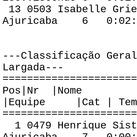
13 0503 Isabelle G
Ajuricaba 6 0:02:0
---Classificação Geral
Largada---
======================
Pos|Nr
|Equipe |Cat | Tem
======================
1 0479 Henr