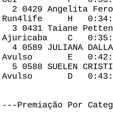
2 0429 Ange
Run4life H 0:34:2
3 0431 Taiane Petten
Ajuricaba C 0:35:4
4 0589 JULIAN
Avulso E 0:42:32
5 0588 SUELEN CR
Avulso D 0:43:40
---Premiação Por Categ