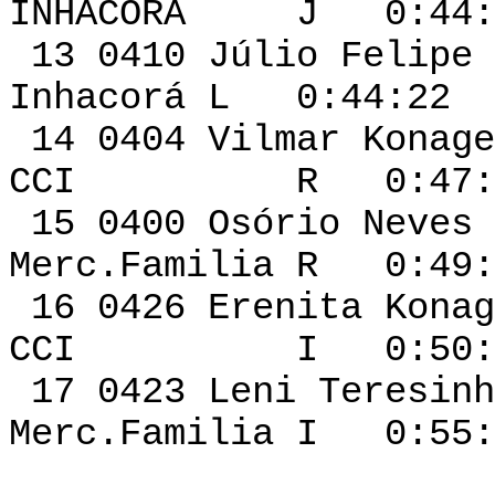
INHACORA J 0:44:1
13 0410 Júlio Feli
Inhacorá L 0:44:22 
14 0404 Vilm
CCI R 0:47:31 
15 0400 Osório 
Merc.Familia R 0:49:
16 0426 Ereni
CCI I 0:50:37 
17 0423 Leni Teresin
Merc.Familia I 0:55: